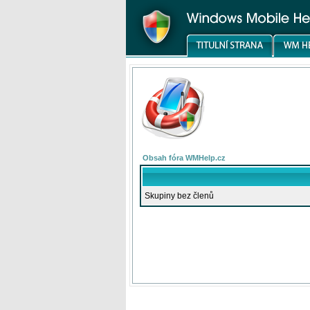
Obsah fóra WMHelp.cz
Skupiny bez členů