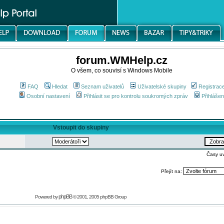
forum.WMHelp.cz
O všem, co souvisí s Windows Mobile
FAQ
Hledat
Seznam uživatelů
Uživatelské skupiny
Registrac
Osobní nastavení
Přihlásit se pro kontrolu soukromých zpráv
Přihlášen
Vstoupit do skupiny
Časy u
Přejít na:
phpBB
Powered by
© 2001, 2005 phpBB Group