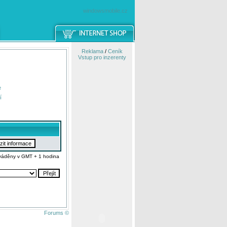
windowsmobile.cz
Reklama
/
Ceník
Vstup pro inzerenty
e
í
váděny v GMT + 1 hodina
Forums ©