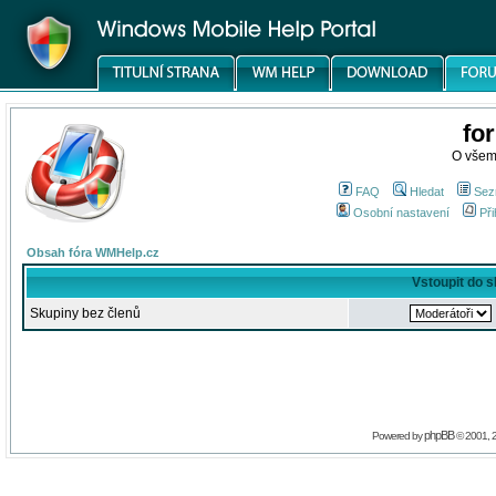
fo
O všem
FAQ
Hledat
Sez
Osobní nastavení
Při
Obsah fóra WMHelp.cz
Vstoupit do 
Skupiny bez členů
phpBB
Powered by
© 2001, 