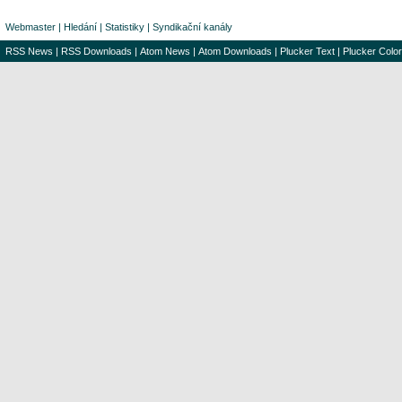
Webmaster
|
Hledání
|
Statistiky
|
Syndikační kanály
RSS News
|
RSS Downloads
|
Atom News
|
Atom Downloads
|
Plucker Text
|
Plucker Color