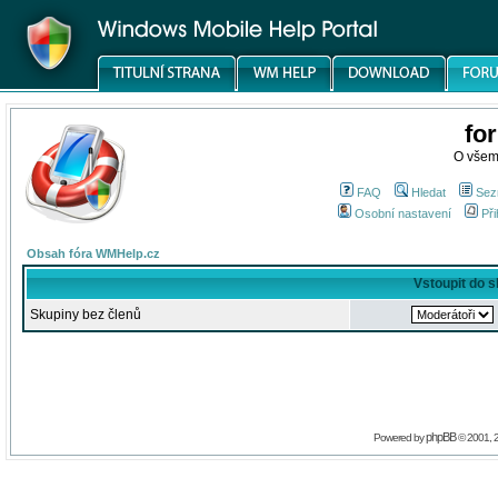
fo
O všem
FAQ
Hledat
Sez
Osobní nastavení
Při
Obsah fóra WMHelp.cz
Vstoupit do 
Skupiny bez členů
phpBB
Powered by
© 2001, 