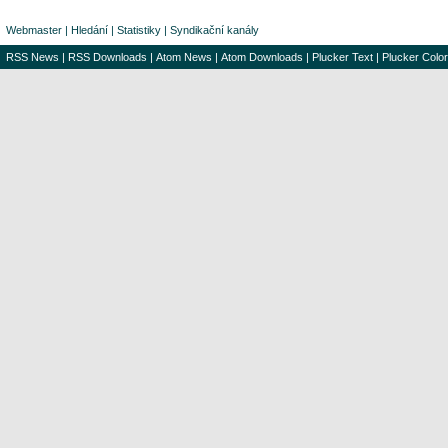
Webmaster
|
Hledání
|
Statistiky
|
Syndikační kanály
RSS News
|
RSS Downloads
|
Atom News
|
Atom Downloads
|
Plucker Text
|
Plucker Color