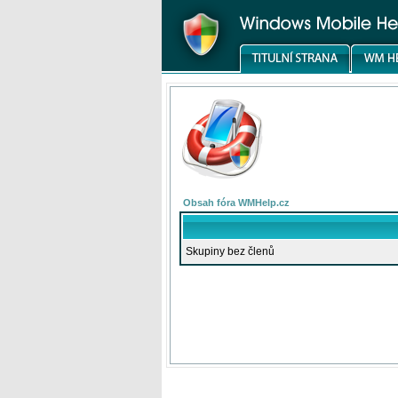
Obsah fóra WMHelp.cz
Skupiny bez členů