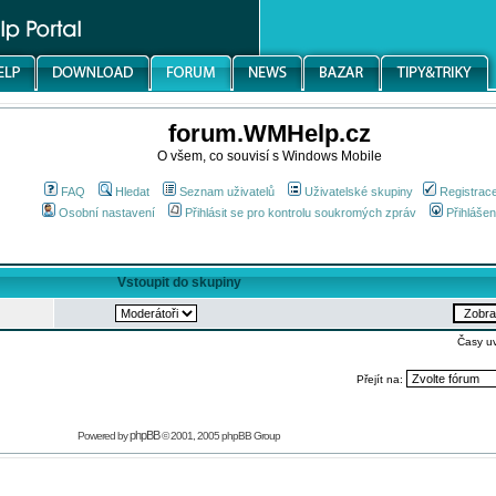
forum.WMHelp.cz
O všem, co souvisí s Windows Mobile
FAQ
Hledat
Seznam uživatelů
Uživatelské skupiny
Registrac
Osobní nastavení
Přihlásit se pro kontrolu soukromých zpráv
Přihlášen
Vstoupit do skupiny
Časy u
Přejít na:
phpBB
Powered by
© 2001, 2005 phpBB Group