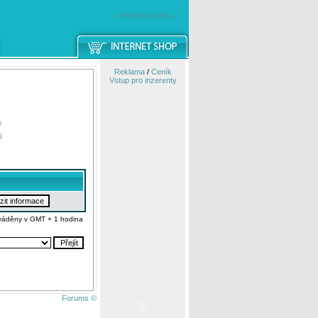
windowsmobile.cz
Reklama
/
Ceník
Vstup pro inzerenty
e
í
váděny v GMT + 1 hodina
Forums ©