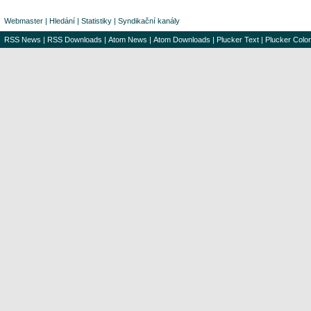
Webmaster
|
Hledání
|
Statistiky
|
Syndikační kanály
RSS News
|
RSS Downloads
|
Atom News
|
Atom Downloads
|
Plucker Text
|
Plucker Color