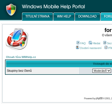
fo
O všem
FAQ
Hledat
Sez
Osobní nastavení
Při
Obsah fóra WMHelp.cz
Vstoupit do 
Skupiny bez členů
phpBB
Powered by
© 2001, 