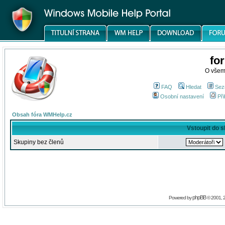
fo
O všem
FAQ
Hledat
Sez
Osobní nastavení
Při
Obsah fóra WMHelp.cz
Vstoupit do 
Skupiny bez členů
phpBB
Powered by
© 2001, 