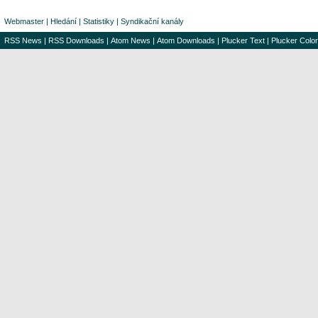
Webmaster
|
Hledání
|
Statistiky
|
Syndikační kanály
RSS News
|
RSS Downloads
|
Atom News
|
Atom Downloads
|
Plucker Text
|
Plucker Color