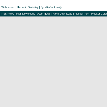
Webmaster
|
Hledání
|
Statistiky
|
Syndikační kanály
RSS News
|
RSS Downloads
|
Atom News
|
Atom Downloads
|
Plucker Text
|
Plucker Color