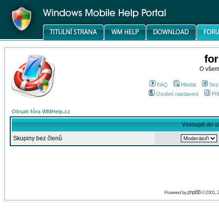
fo
O všem
FAQ
Hledat
Sez
Osobní nastavení
Při
Obsah fóra WMHelp.cz
Vstoupit do 
Skupiny bez členů
phpBB
Powered by
© 2001, 