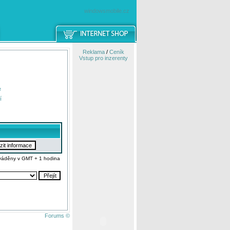
windowsmobile.cz
Reklama
/
Ceník
Vstup pro inzerenty
e
í
váděny v GMT + 1 hodina
Forums ©