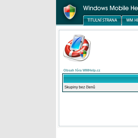
Obsah fóra WMHelp.cz
Skupiny bez členů