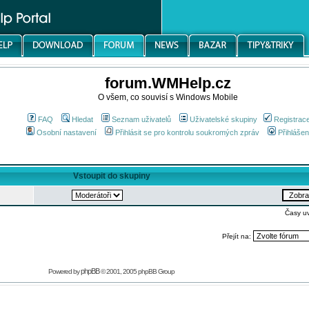
forum.WMHelp.cz
O všem, co souvisí s Windows Mobile
FAQ
Hledat
Seznam uživatelů
Uživatelské skupiny
Registrac
Osobní nastavení
Přihlásit se pro kontrolu soukromých zpráv
Přihlášen
Vstoupit do skupiny
Časy u
Přejít na:
phpBB
Powered by
© 2001, 2005 phpBB Group