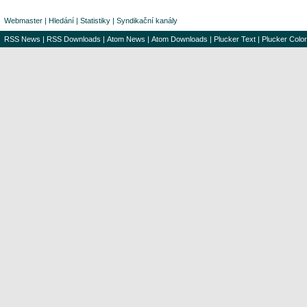
Webmaster
|
Hledání
|
Statistiky
|
Syndikační kanály
RSS News
|
RSS Downloads
|
Atom News
|
Atom Downloads
|
Plucker Text
|
Plucker Color