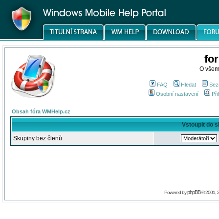
fo
O všem
FAQ
Hledat
Sez
Osobní nastavení
Při
Obsah fóra WMHelp.cz
Vstoupit do 
Skupiny bez členů
phpBB
Powered by
© 2001, 