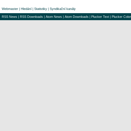
Webmaster
|
Hledání
|
Statistiky
|
Syndikační kanály
RSS News
|
RSS Downloads
|
Atom News
|
Atom Downloads
|
Plucker Text
|
Plucker Color