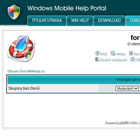
fo
O všem
FAQ
Hledat
Sez
Osobní nastavení
Při
Obsah fóra WMHelp.cz
Vstoupit do 
Skupiny bez členů
phpBB
Powered by
© 2001, 