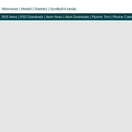
Webmaster
|
Hledání
|
Statistiky
|
Syndikační kanály
RSS News
|
RSS Downloads
|
Atom News
|
Atom Downloads
|
Plucker Text
|
Plucker Color