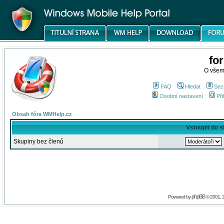
fo
O všem
FAQ
Hledat
Sez
Osobní nastavení
Při
Obsah fóra WMHelp.cz
Vstoupit do 
Skupiny bez členů
phpBB
Powered by
© 2001, 