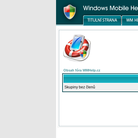
Obsah fóra WMHelp.cz
Skupiny bez členů