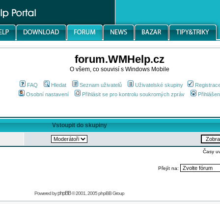
forum.WMHelp.cz
O všem, co souvisí s Windows Mobile
FAQ
Hledat
Seznam uživatelů
Uživatelské skupiny
Registrac
Osobní nastavení
Přihlásit se pro kontrolu soukromých zpráv
Přihlášen
Vstoupit do skupiny
Časy u
Přejít na:
phpBB
Powered by
© 2001, 2005 phpBB Group