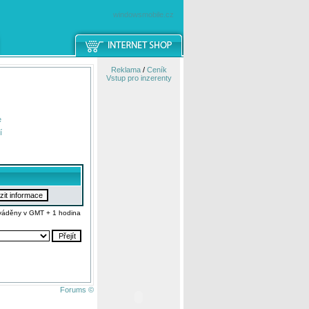
windowsmobile.cz
Reklama
/
Ceník
Vstup pro inzerenty
e
í
váděny v GMT + 1 hodina
Forums ©