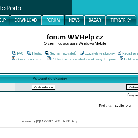
forum.WMHelp.cz
O všem, co souvisí s Windows Mobile
FAQ
Hledat
Seznam uživatelů
Uživatelské skupiny
Registrac
Osobní nastavení
Přihlásit se pro kontrolu soukromých zpráv
Přihlášen
Vstoupit do skupiny
Časy u
Přejít na:
phpBB
Powered by
© 2001, 2005 phpBB Group