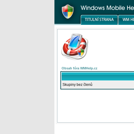
Obsah fóra WMHelp.cz
Skupiny bez členů