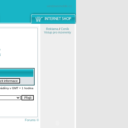
windowsmobile.cz
Reklama
/
Ceník
Vstup pro inzerenty
e
í
váděny v GMT + 1 hodina
Forums ©