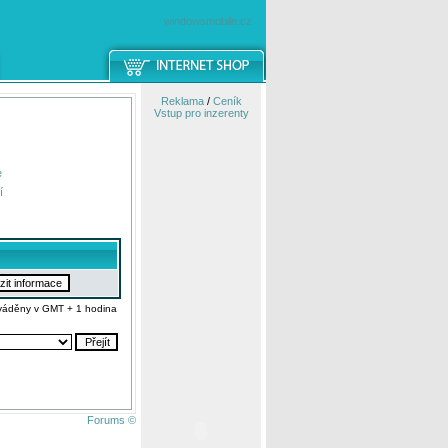
windowsmobile.cz
Reklama
/
Ceník
Vstup pro inzerenty
e
í
váděny v GMT + 1 hodina
Forums ©