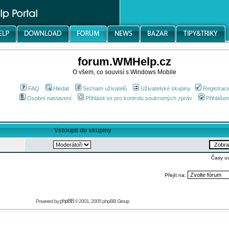
forum.WMHelp.cz
O všem, co souvisí s Windows Mobile
FAQ
Hledat
Seznam uživatelů
Uživatelské skupiny
Registrac
Osobní nastavení
Přihlásit se pro kontrolu soukromých zpráv
Přihlášen
Vstoupit do skupiny
Časy u
Přejít na:
phpBB
Powered by
© 2001, 2005 phpBB Group