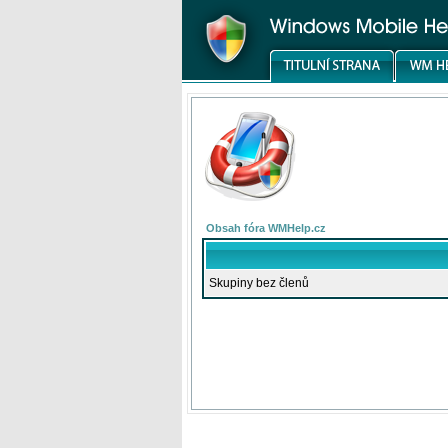
Obsah fóra WMHelp.cz
Skupiny bez členů