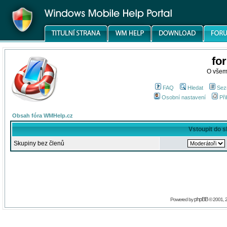
fo
O všem
FAQ
Hledat
Sez
Osobní nastavení
Při
Obsah fóra WMHelp.cz
Vstoupit do 
Skupiny bez členů
phpBB
Powered by
© 2001, 