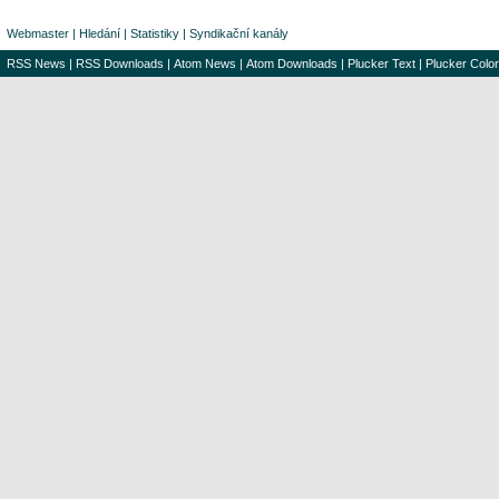
Webmaster
|
Hledání
|
Statistiky
|
Syndikační kanály
RSS News
|
RSS Downloads
|
Atom News
|
Atom Downloads
|
Plucker Text
|
Plucker Color