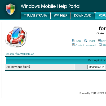
fo
O všem
FAQ
Hledat
Sez
Osobní nastavení
Při
Obsah fóra WMHelp.cz
Vstoupit do 
Skupiny bez členů
phpBB
Powered by
© 2001, 