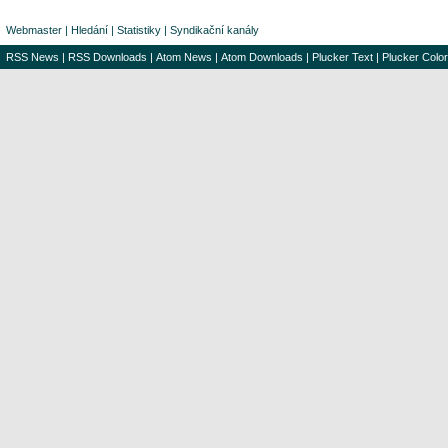
Webmaster
|
Hledání
|
Statistiky
|
Syndikační kanály
RSS News
|
RSS Downloads
|
Atom News
|
Atom Downloads
|
Plucker Text
|
Plucker Color