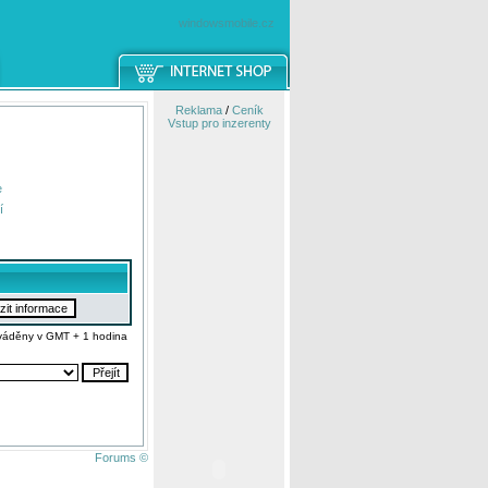
windowsmobile.cz
Reklama
/
Ceník
Vstup pro inzerenty
e
í
váděny v GMT + 1 hodina
Forums ©