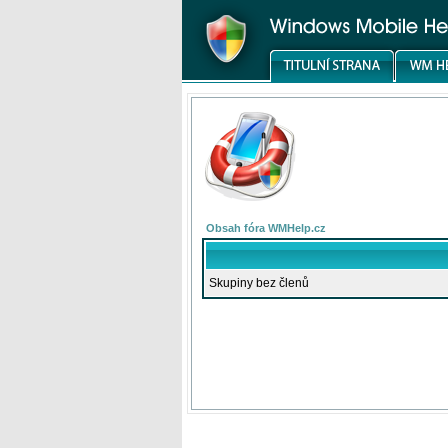
Obsah fóra WMHelp.cz
Skupiny bez členů