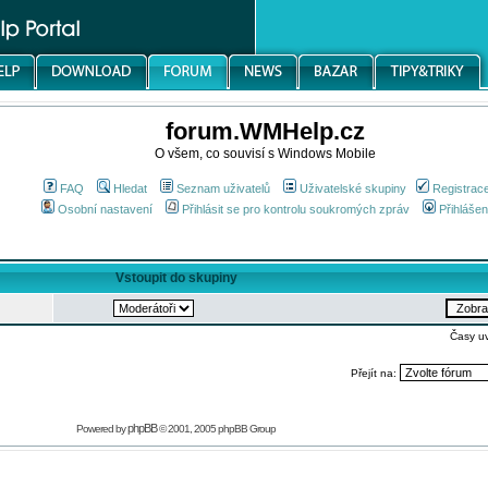
forum.WMHelp.cz
O všem, co souvisí s Windows Mobile
FAQ
Hledat
Seznam uživatelů
Uživatelské skupiny
Registrac
Osobní nastavení
Přihlásit se pro kontrolu soukromých zpráv
Přihlášen
Vstoupit do skupiny
Časy u
Přejít na:
phpBB
Powered by
© 2001, 2005 phpBB Group