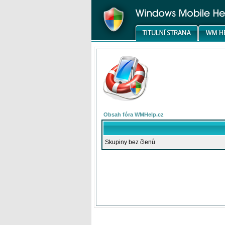
Obsah fóra WMHelp.cz
Skupiny bez členů