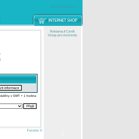
windowsmobile.cz
Reklama
/
Ceník
Vstup pro inzerenty
e
í
váděny v GMT + 1 hodina
Forums ©