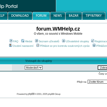
forum.WMHelp.cz
O všem, co souvisí s Windows Mobile
FAQ
Hledat
Seznam uživatelů
Uživatelské skupiny
Registrac
Osobní nastavení
Přihlásit se pro kontrolu soukromých zpráv
Přihlášen
Vstoupit do skupiny
Časy u
Přejít na:
phpBB
Powered by
© 2001, 2005 phpBB Group