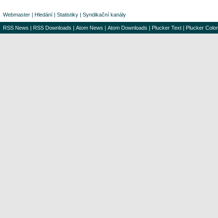
Webmaster
|
Hledání
|
Statistiky
|
Syndikační kanály
RSS News
|
RSS Downloads
|
Atom News
|
Atom Downloads
|
Plucker Text
|
Plucker Color