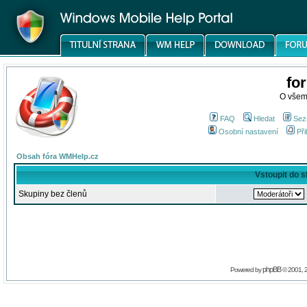
fo
O všem
FAQ
Hledat
Sez
Osobní nastavení
Při
Obsah fóra WMHelp.cz
Vstoupit do 
Skupiny bez členů
phpBB
Powered by
© 2001, 