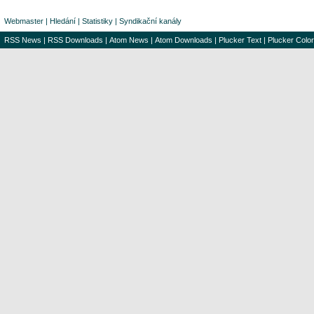
Webmaster
|
Hledání
|
Statistiky
|
Syndikační kanály
RSS News
|
RSS Downloads
|
Atom News
|
Atom Downloads
|
Plucker Text
|
Plucker Color