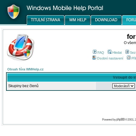
fo
O všem
FAQ
Hledat
Sez
Osobní nastavení
Při
Obsah fóra WMHelp.cz
Vstoupit do 
Skupiny bez členů
phpBB
Powered by
© 2001, 