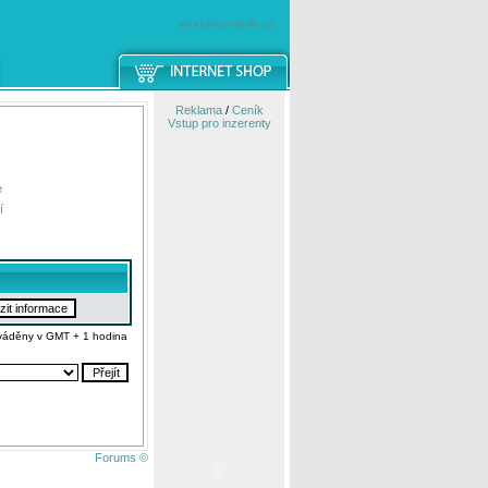
windowsmobile.cz
Reklama
/
Ceník
Vstup pro inzerenty
e
í
váděny v GMT + 1 hodina
Forums ©