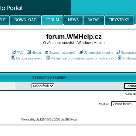
forum.WMHelp.cz
O všem, co souvisí s Windows Mobile
FAQ
Hledat
Seznam uživatelů
Uživatelské skupiny
Registrac
Osobní nastavení
Přihlásit se pro kontrolu soukromých zpráv
Přihlášen
Vstoupit do skupiny
Časy u
Přejít na:
phpBB
Powered by
© 2001, 2005 phpBB Group