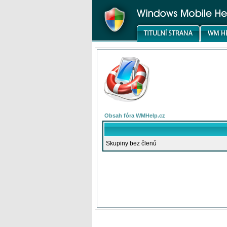
Obsah fóra WMHelp.cz
Skupiny bez členů