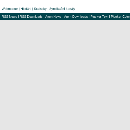
Webmaster
|
Hledání
|
Statistiky
|
Syndikační kanály
RSS News
|
RSS Downloads
|
Atom News
|
Atom Downloads
|
Plucker Text
|
Plucker Color