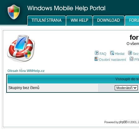
fo
O všem
FAQ
Hledat
Sez
Osobní nastavení
Při
Obsah fóra WMHelp.cz
Vstoupit do 
Skupiny bez členů
phpBB
Powered by
© 2001, 