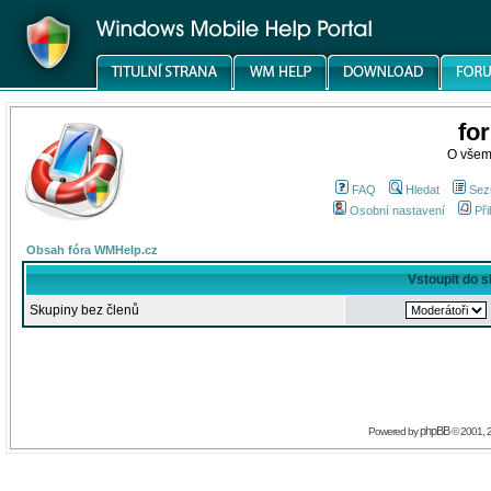
fo
O všem
FAQ
Hledat
Sez
Osobní nastavení
Při
Obsah fóra WMHelp.cz
Vstoupit do 
Skupiny bez členů
phpBB
Powered by
© 2001, 