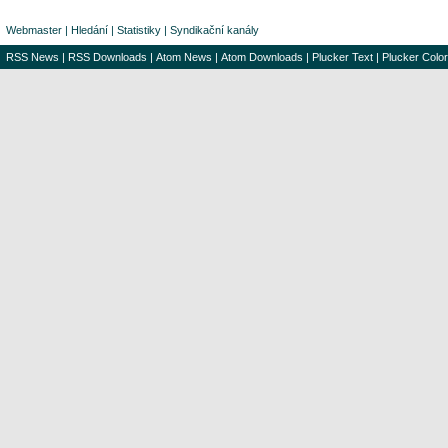
Webmaster
|
Hledání
|
Statistiky
|
Syndikační kanály
RSS News
|
RSS Downloads
|
Atom News
|
Atom Downloads
|
Plucker Text
|
Plucker Color