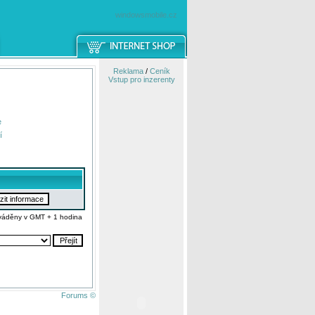
windowsmobile.cz
Reklama
/
Ceník
Vstup pro inzerenty
e
í
váděny v GMT + 1 hodina
Forums ©