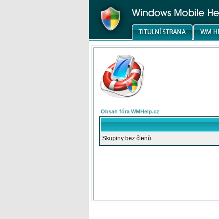
Obsah fóra WMHelp.cz
Skupiny bez členů