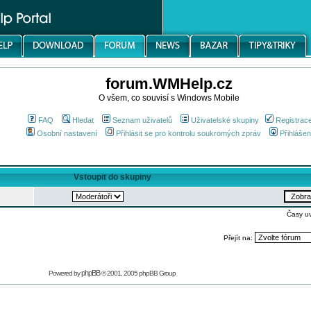
forum.WMHelp.cz
O všem, co souvisí s Windows Mobile
FAQ
Hledat
Seznam uživatelů
Uživatelské skupiny
Registrac
Osobní nastavení
Přihlásit se pro kontrolu soukromých zpráv
Přihlášen
Vstoupit do skupiny
Časy u
Přejít na:
phpBB
Powered by
© 2001, 2005 phpBB Group