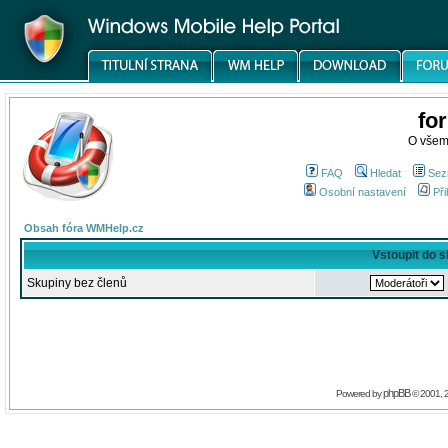
fo
O všem
FAQ
Hledat
Sez
Osobní nastavení
Při
Obsah fóra WMHelp.cz
Vstoupit do 
Skupiny bez členů
phpBB
Powered by
© 2001, 