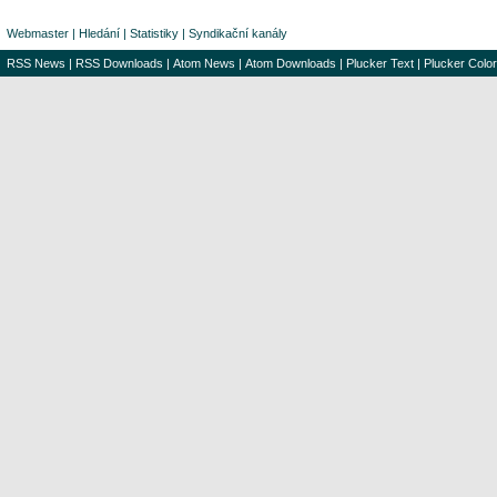
Webmaster
|
Hledání
|
Statistiky
|
Syndikační kanály
RSS News
|
RSS Downloads
|
Atom News
|
Atom Downloads
|
Plucker Text
|
Plucker Color