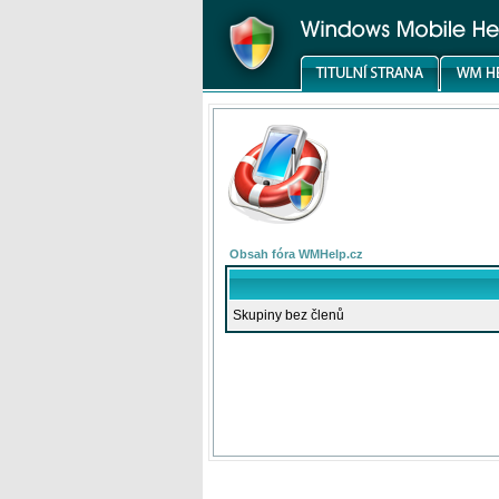
Obsah fóra WMHelp.cz
Skupiny bez členů