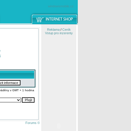
windowsmobile.cz
Reklama
/
Ceník
Vstup pro inzerenty
e
í
váděny v GMT + 1 hodina
Forums ©