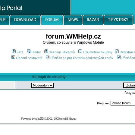
forum.WMHelp.cz
O všem, co souvisí s Windows Mobile
FAQ
Hledat
Seznam uživatelů
Uživatelské skupiny
Registrac
Osobní nastavení
Přihlásit se pro kontrolu soukromých zpráv
Přihlášen
Vstoupit do skupiny
Časy u
Přejít na:
phpBB
Powered by
© 2001, 2005 phpBB Group