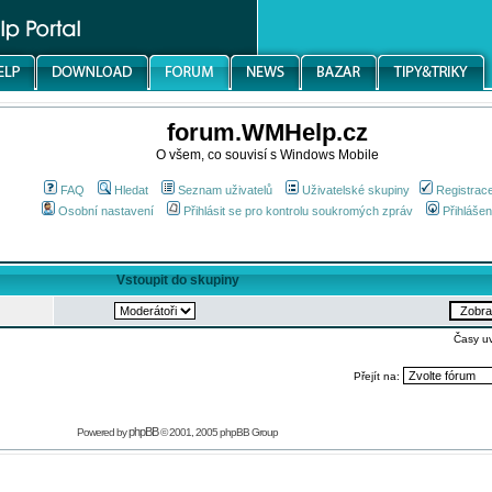
forum.WMHelp.cz
O všem, co souvisí s Windows Mobile
FAQ
Hledat
Seznam uživatelů
Uživatelské skupiny
Registrac
Osobní nastavení
Přihlásit se pro kontrolu soukromých zpráv
Přihlášen
Vstoupit do skupiny
Časy u
Přejít na:
phpBB
Powered by
© 2001, 2005 phpBB Group