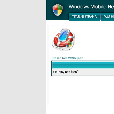
Obsah fóra WMHelp.cz
Skupiny bez členů