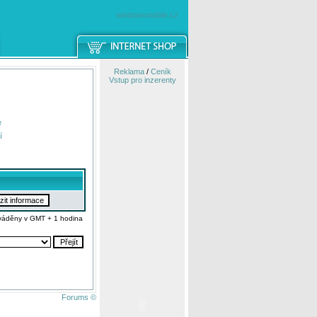
windowsmobile.cz
Reklama
/
Ceník
Vstup pro inzerenty
e
í
váděny v GMT + 1 hodina
Forums ©