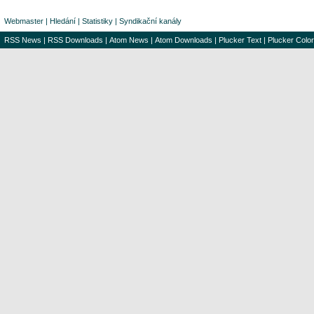
Webmaster
|
Hledání
|
Statistiky
|
Syndikační kanály
RSS News
|
RSS Downloads
|
Atom News
|
Atom Downloads
|
Plucker Text
|
Plucker Color