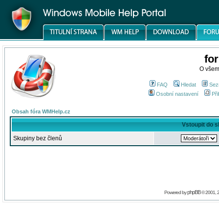
fo
O všem
FAQ
Hledat
Sez
Osobní nastavení
Při
Obsah fóra WMHelp.cz
Vstoupit do 
Skupiny bez členů
phpBB
Powered by
© 2001, 