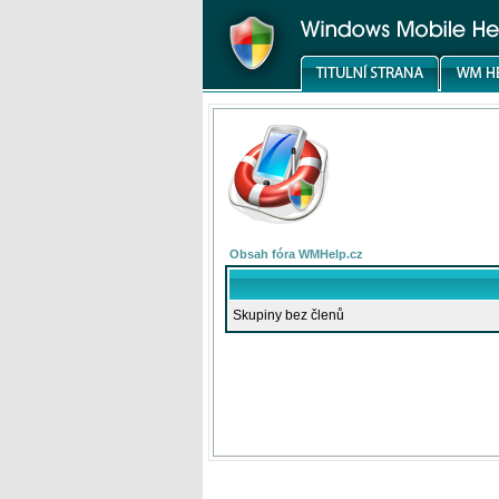
Obsah fóra WMHelp.cz
Skupiny bez členů