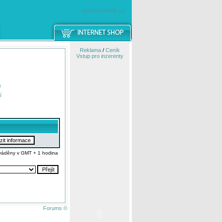
windowsmobile.cz
Reklama
/
Ceník
Vstup pro inzerenty
e
í
váděny v GMT + 1 hodina
Forums ©