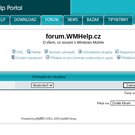
forum.WMHelp.cz
O všem, co souvisí s Windows Mobile
FAQ
Hledat
Seznam uživatelů
Uživatelské skupiny
Registrac
Osobní nastavení
Přihlásit se pro kontrolu soukromých zpráv
Přihlášen
Vstoupit do skupiny
Časy u
Přejít na:
phpBB
Powered by
© 2001, 2005 phpBB Group