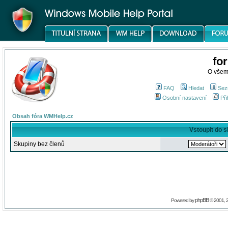
fo
O všem
FAQ
Hledat
Sez
Osobní nastavení
Při
Obsah fóra WMHelp.cz
Vstoupit do 
Skupiny bez členů
phpBB
Powered by
© 2001, 