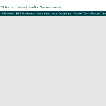
Webmaster
|
Hledání
|
Statistiky
|
Syndikační kanály
RSS News
|
RSS Downloads
|
Atom News
|
Atom Downloads
|
Plucker Text
|
Plucker Color