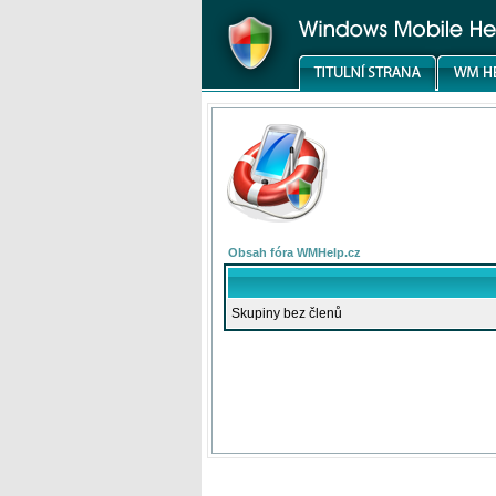
Obsah fóra WMHelp.cz
Skupiny bez členů