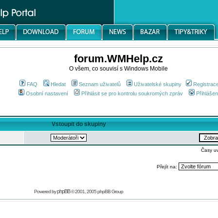
forum.WMHelp.cz
O všem, co souvisí s Windows Mobile
FAQ
Hledat
Seznam uživatelů
Uživatelské skupiny
Registrac
Osobní nastavení
Přihlásit se pro kontrolu soukromých zpráv
Přihlášen
Vstoupit do skupiny
Časy u
Přejít na:
phpBB
Powered by
© 2001, 2005 phpBB Group