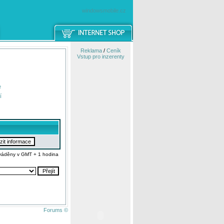
windowsmobile.cz
Reklama
/
Ceník
Vstup pro inzerenty
e
í
váděny v GMT + 1 hodina
Forums ©