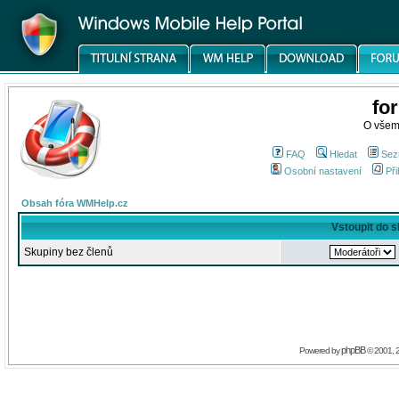
fo
O všem
FAQ
Hledat
Sez
Osobní nastavení
Při
Obsah fóra WMHelp.cz
Vstoupit do 
Skupiny bez členů
phpBB
Powered by
© 2001, 