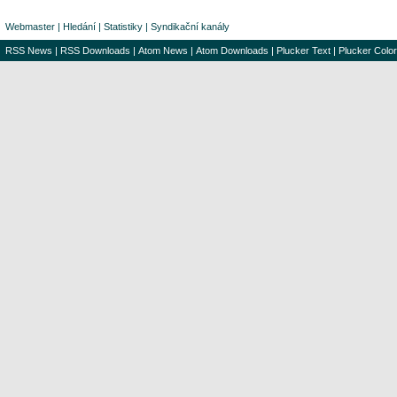
Webmaster
|
Hledání
|
Statistiky
|
Syndikační kanály
RSS News
|
RSS Downloads
|
Atom News
|
Atom Downloads
|
Plucker Text
|
Plucker Color