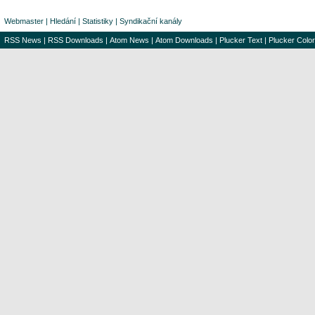
Webmaster
|
Hledání
|
Statistiky
|
Syndikační kanály
RSS News
|
RSS Downloads
|
Atom News
|
Atom Downloads
|
Plucker Text
|
Plucker Color