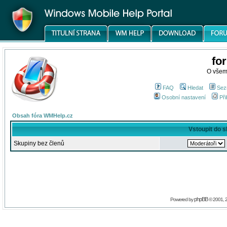
fo
O všem
FAQ
Hledat
Sez
Osobní nastavení
Při
Obsah fóra WMHelp.cz
Vstoupit do 
Skupiny bez členů
phpBB
Powered by
© 2001, 