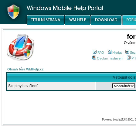
fo
O všem
FAQ
Hledat
Sez
Osobní nastavení
Při
Obsah fóra WMHelp.cz
Vstoupit do 
Skupiny bez členů
phpBB
Powered by
© 2001, 