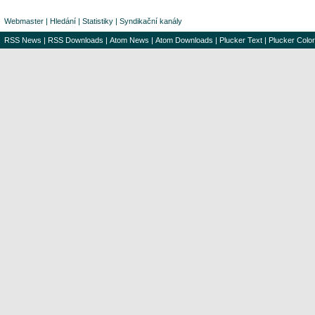
Webmaster
|
Hledání
|
Statistiky
|
Syndikační kanály
RSS News
|
RSS Downloads
|
Atom News
|
Atom Downloads
|
Plucker Text
|
Plucker Color