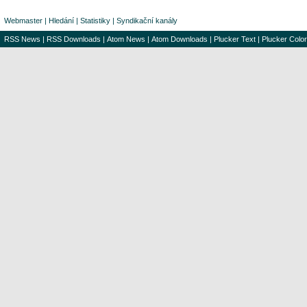
Webmaster
|
Hledání
|
Statistiky
|
Syndikační kanály
RSS News
|
RSS Downloads
|
Atom News
|
Atom Downloads
|
Plucker Text
|
Plucker Color