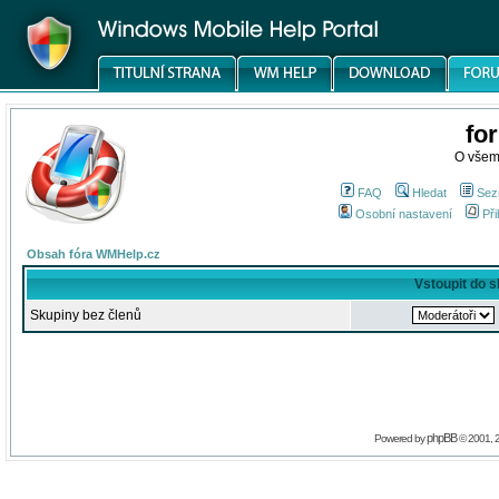
fo
O všem
FAQ
Hledat
Sez
Osobní nastavení
Při
Obsah fóra WMHelp.cz
Vstoupit do 
Skupiny bez členů
phpBB
Powered by
© 2001, 