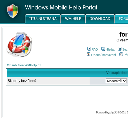
fo
O všem
FAQ
Hledat
Sez
Osobní nastavení
Při
Obsah fóra WMHelp.cz
Vstoupit do 
Skupiny bez členů
phpBB
Powered by
© 2001, 