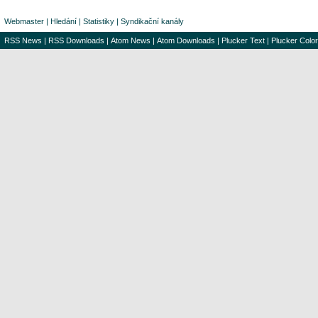
Webmaster
|
Hledání
|
Statistiky
|
Syndikační kanály
RSS News
|
RSS Downloads
|
Atom News
|
Atom Downloads
|
Plucker Text
|
Plucker Color