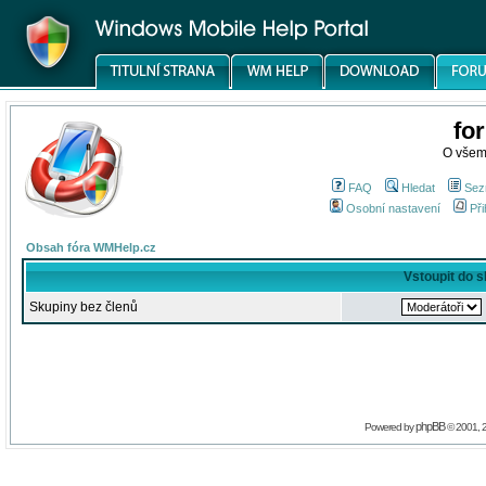
fo
O všem
FAQ
Hledat
Sez
Osobní nastavení
Při
Obsah fóra WMHelp.cz
Vstoupit do 
Skupiny bez členů
phpBB
Powered by
© 2001, 