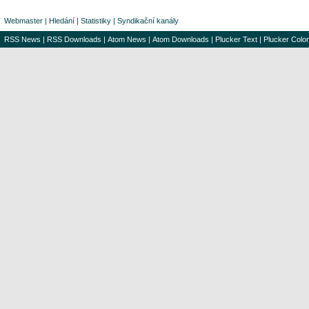
Webmaster
|
Hledání
|
Statistiky
|
Syndikační kanály
RSS News
|
RSS Downloads
|
Atom News
|
Atom Downloads
|
Plucker Text
|
Plucker Color