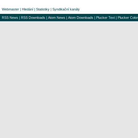
Webmaster
|
Hledání
|
Statistiky
|
Syndikační kanály
RSS News
|
RSS Downloads
|
Atom News
|
Atom Downloads
|
Plucker Text
|
Plucker Color