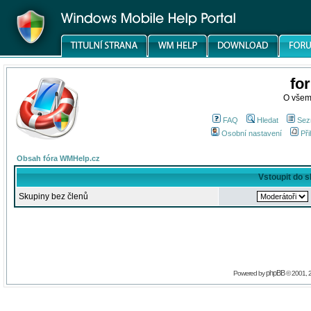
fo
O všem
FAQ
Hledat
Sez
Osobní nastavení
Při
Obsah fóra WMHelp.cz
Vstoupit do 
Skupiny bez členů
phpBB
Powered by
© 2001, 