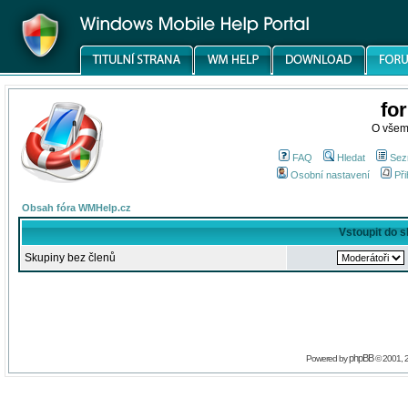
fo
O všem
FAQ
Hledat
Sez
Osobní nastavení
Při
Obsah fóra WMHelp.cz
Vstoupit do 
Skupiny bez členů
phpBB
Powered by
© 2001, 