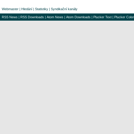
Webmaster
|
Hledání
|
Statistiky
|
Syndikační kanály
RSS News
|
RSS Downloads
|
Atom News
|
Atom Downloads
|
Plucker Text
|
Plucker Color