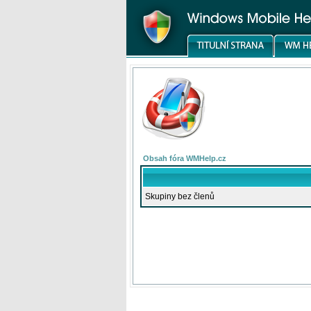
Obsah fóra WMHelp.cz
Skupiny bez členů