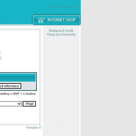
windowsmobile.cz
Reklama
/
Ceník
Vstup pro inzerenty
e
í
váděny v GMT + 1 hodina
Forums ©