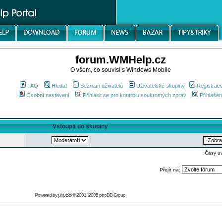
forum.WMHelp.cz
O všem, co souvisí s Windows Mobile
FAQ
Hledat
Seznam uživatelů
Uživatelské skupiny
Registrac
Osobní nastavení
Přihlásit se pro kontrolu soukromých zpráv
Přihlášen
Vstoupit do skupiny
Časy u
Přejít na:
phpBB
Powered by
© 2001, 2005 phpBB Group