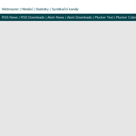
Webmaster
|
Hledání
|
Statistiky
|
Syndikační kanály
RSS News
|
RSS Downloads
|
Atom News
|
Atom Downloads
|
Plucker Text
|
Plucker Color