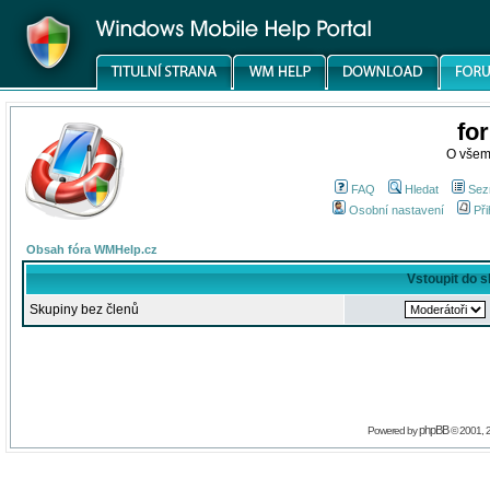
fo
O všem
FAQ
Hledat
Sez
Osobní nastavení
Při
Obsah fóra WMHelp.cz
Vstoupit do 
Skupiny bez členů
phpBB
Powered by
© 2001, 