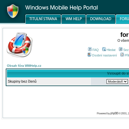
fo
O všem
FAQ
Hledat
Sez
Osobní nastavení
Při
Obsah fóra WMHelp.cz
Vstoupit do 
Skupiny bez členů
phpBB
Powered by
© 2001, 