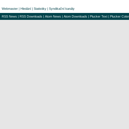
Webmaster
|
Hledání
|
Statistiky
|
Syndikační kanály
RSS News
|
RSS Downloads
|
Atom News
|
Atom Downloads
|
Plucker Text
|
Plucker Color