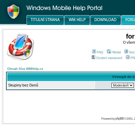
fo
O všem
FAQ
Hledat
Sez
Osobní nastavení
Při
Obsah fóra WMHelp.cz
Vstoupit do 
Skupiny bez členů
phpBB
Powered by
© 2001, 