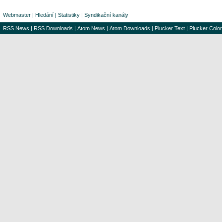
Webmaster
|
Hledání
|
Statistiky
|
Syndikační kanály
RSS News
|
RSS Downloads
|
Atom News
|
Atom Downloads
|
Plucker Text
|
Plucker Color