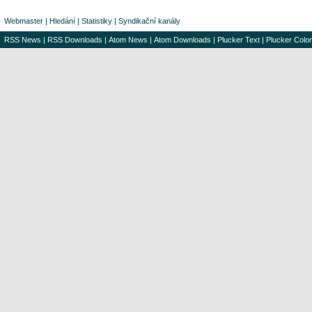
Webmaster
|
Hledání
|
Statistiky
|
Syndikační kanály
RSS News
|
RSS Downloads
|
Atom News
|
Atom Downloads
|
Plucker Text
|
Plucker Color