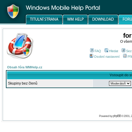
fo
O všem
FAQ
Hledat
Sez
Osobní nastavení
Při
Obsah fóra WMHelp.cz
Vstoupit do 
Skupiny bez členů
phpBB
Powered by
© 2001, 