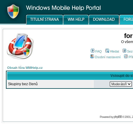
fo
O všem
FAQ
Hledat
Sez
Osobní nastavení
Při
Obsah fóra WMHelp.cz
Vstoupit do 
Skupiny bez členů
phpBB
Powered by
© 2001, 