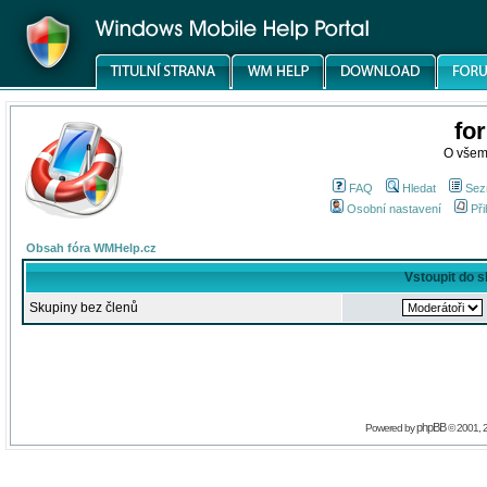
fo
O všem
FAQ
Hledat
Sez
Osobní nastavení
Při
Obsah fóra WMHelp.cz
Vstoupit do 
Skupiny bez členů
phpBB
Powered by
© 2001, 