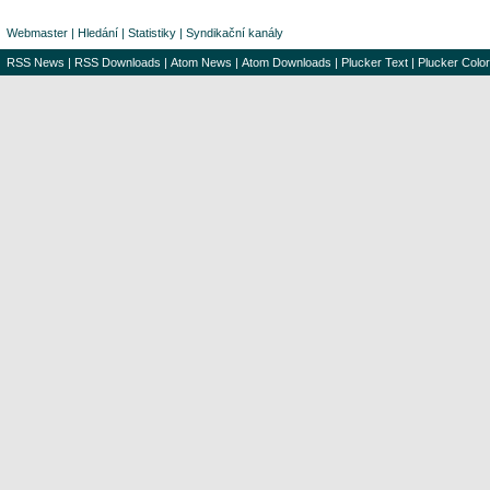
Webmaster
|
Hledání
|
Statistiky
|
Syndikační kanály
RSS News
|
RSS Downloads
|
Atom News
|
Atom Downloads
|
Plucker Text
|
Plucker Color