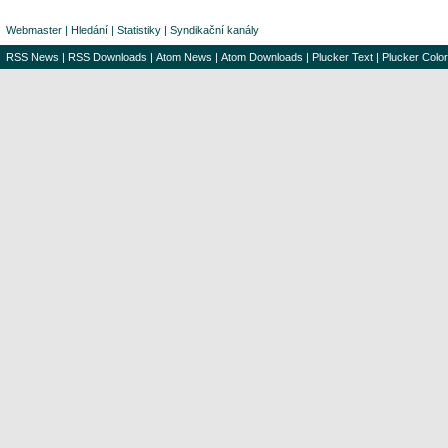
Webmaster
|
Hledání
|
Statistiky
|
Syndikační kanály
RSS News
|
RSS Downloads
|
Atom News
|
Atom Downloads
|
Plucker Text
|
Plucker Color