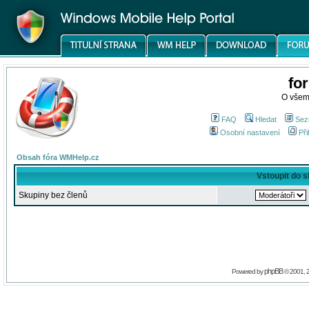
fo
O všem
FAQ
Hledat
Sez
Osobní nastavení
Při
Obsah fóra WMHelp.cz
Vstoupit do 
Skupiny bez členů
phpBB
Powered by
© 2001, 