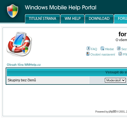
fo
O všem
FAQ
Hledat
Sez
Osobní nastavení
Při
Obsah fóra WMHelp.cz
Vstoupit do 
Skupiny bez členů
phpBB
Powered by
© 2001, 