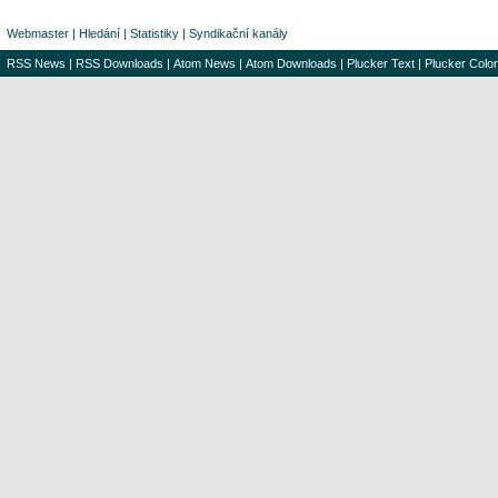
Webmaster
|
Hledání
|
Statistiky
|
Syndikační kanály
RSS News
|
RSS Downloads
|
Atom News
|
Atom Downloads
|
Plucker Text
|
Plucker Color