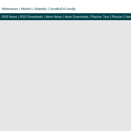
Webmaster
|
Hledání
|
Statistiky
|
Syndikační kanály
RSS News
|
RSS Downloads
|
Atom News
|
Atom Downloads
|
Plucker Text
|
Plucker Color