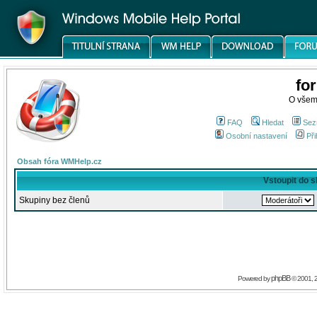
fo
O všem
FAQ
Hledat
Sez
Osobní nastavení
Při
Obsah fóra WMHelp.cz
Vstoupit do 
Skupiny bez členů
phpBB
Powered by
© 2001, 