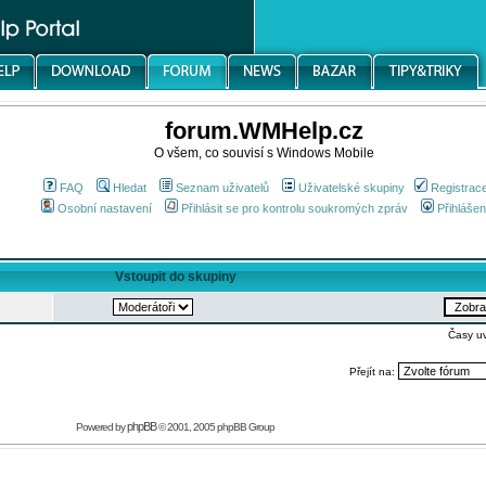
forum.WMHelp.cz
O všem, co souvisí s Windows Mobile
FAQ
Hledat
Seznam uživatelů
Uživatelské skupiny
Registrac
Osobní nastavení
Přihlásit se pro kontrolu soukromých zpráv
Přihlášen
Vstoupit do skupiny
Časy u
Přejít na:
phpBB
Powered by
© 2001, 2005 phpBB Group