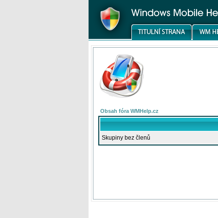
Obsah fóra WMHelp.cz
Skupiny bez členů