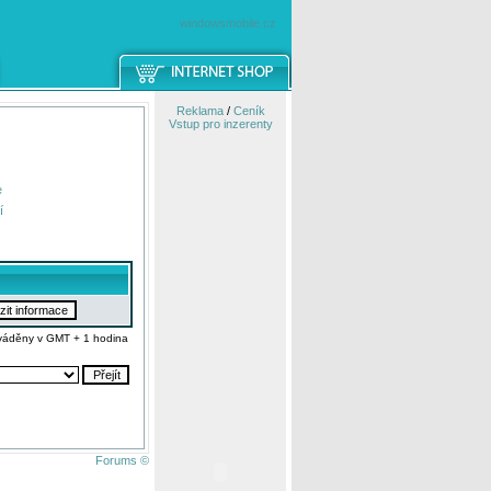
windowsmobile.cz
Reklama
/
Ceník
Vstup pro inzerenty
e
í
váděny v GMT + 1 hodina
Forums ©